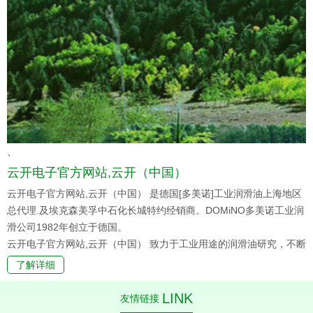
、
云开电子官方网站,云开（中国）
云开电子官方网站,云开（中国） 是德国[多美诺]工业润滑油上海地区
总代理.及埃克森美孚中石化长城特约经销商。DOMiNO多美诺工业润
滑公司1982年创立于德国。
云开电子官方网站,云开（中国） 致力于工业用途的润滑油研究，不断
创新研发新产品及技术，引进TQS（Totai QuaI ity system)总品质管
了解详细
制于全公司。产品和服务遍及全球五十多个国家和地区.在中国台湾.上
海.江苏设立了办事处.
LINK
友情链接
公司专为企业生产设备提供世界润滑科技的特种润滑油
，品种有抗磨