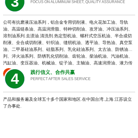
3
FOCUS ON ALUMINUM SHEET, QUALITY ASSURANCE
公司有抗磨液压油系列，铝合金专用切削液、电火花加工油、导轨
油、高温链条油、高温润滑脂、特种切削油、攻牙油、冲压油系列、
溶剂油系列.去渍油.清洗剂.热定型机油、螺杆式空压机油、半合成切
削液、全合成切削液、针织油、缝纫机油、透平油、导热油、真空泵
油、二甲基硅油系列、硅脂系列、乳化硅油系列、太古油、防锈油系
列、淬火油系列、防锈乳化切削油、齿轮油、柴油机油、汽油机油、
汽缸油、变压器油、机械油、锭子油、主轴油、高速润滑油、液力传
动油、锂基润滑脂等品种齐全。
践行信义、合作共赢
4
PERFECT AFTER SALES SERVICE
产品和服务遍及全球五十多个国家和地区.在中国台湾.上海.江苏设立
了办事处.