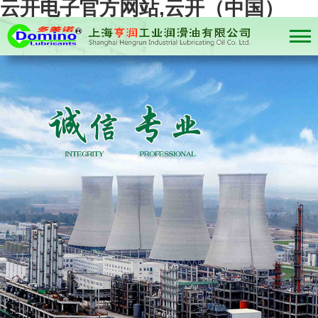
云开电子官方网站,云开（中国）