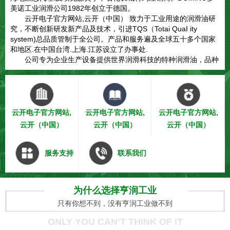
美诺工业润滑公司1982年创立于德国。
云开电子官方网站,云开（中国） 致力于工业用途的润滑油研
究，不断创新研发新产品及技术，引进TQS（Totai QuaI ity
system)总品质管制于全公司。产品和服务遍及全球五十多个国家
和地区.在中国台湾.上海.江苏设立了办事处.
公司专为企业生产设备提供世界润滑科技的特种润滑油
，
品种
有抗磨液压油系列，铝合金专用切削液、电火花加工油、导轨油、
高温链条油、高温润滑脂、特种切削油、攻牙油、冲压油系列、溶
剂油系列.去渍油.清洗剂.热定型机油、螺杆式空压机油、半合成切
削液、全合成切削液、针织油、缝纫机油、透平油、导热油、真空
泵油、二甲基硅油系列、硅脂系列、乳化硅油系列、太古油、防锈
云开电子官方网站,
云开电子官方网站,
云开电子官方网站,
油系列、淬火油系列、防锈乳化切削油、齿轮油、柴油机油、汽油
云开（中国）
云开（中国）
云开（中国）
机油、汽缸油、变压器油、机械油、锭子油、主轴油、高速润滑
油、液力传动油、锂基润滑脂等品种齐全。
服务支持
联系我们
为什么选择亨润工业
只有你想不到，没有亨润工业做不到
ONLY YOU CAN’T THINK OF IT